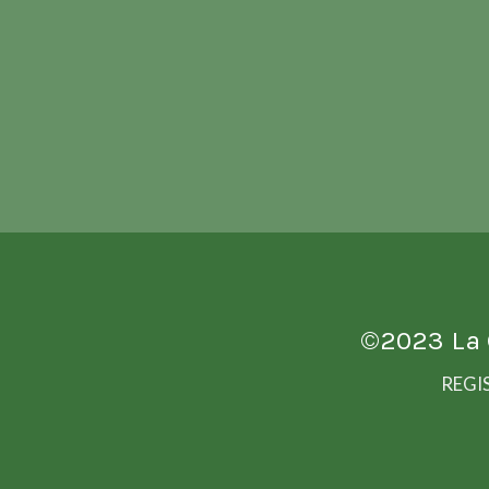
©2023
La
REGI