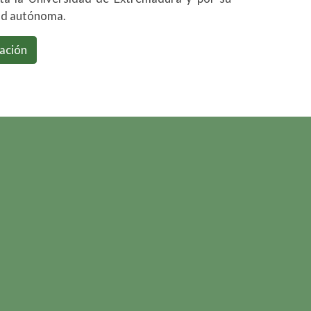
dad autónoma.
ación