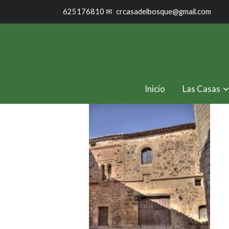
625176810 ✉
crcasadelbosque@gmail.com
Inicio
Las Casas