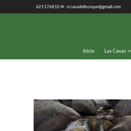
625176810 ✉
crcasadelbosque@gmail.com
Inicio
Las Casas