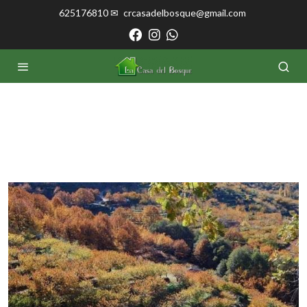
625176810 ✉
crcasadelbosque@gmail.com