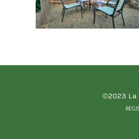
©2023
La
REGI