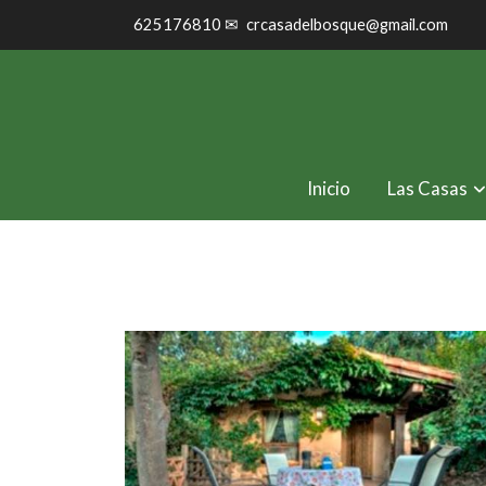
625176810 ✉
crcasadelbosque@gmail.com
Inicio
Las Casas